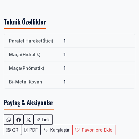
Teknik Özellikler
Paralel Hareket(İtici)
1
Maça(Hidrolik)
1
Maça(Pnömatik)
1
Bi-Metal Kovan
1
Paylaş & Aksiyonlar
Link
QR
PDF
Karşılaştır
Favorilere Ekle