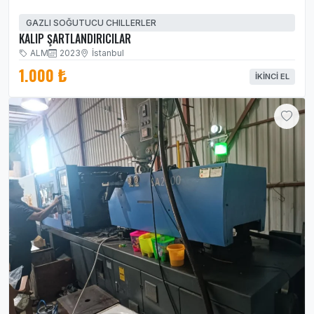
GAZLI SOĞUTUCU CHILLERLER
KALIP ŞARTLANDIRICILAR
ALM
2023
İstanbul
1.000 ₺
İKINCI EL