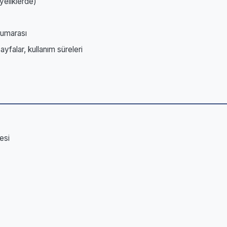
yeliklerde)
 numarası
sayfalar, kullanım süreleri
esi