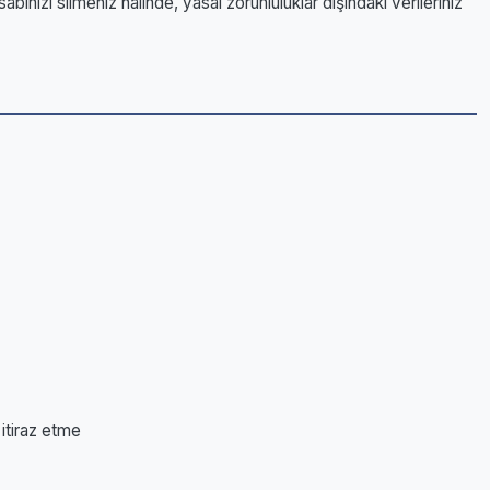
ınızı silmeniz halinde, yasal zorunluluklar dışındaki verileriniz
 itiraz etme