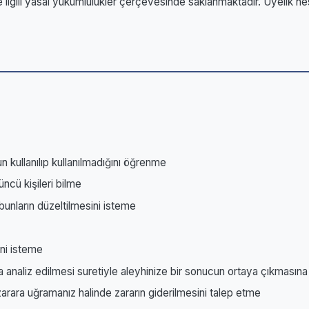
 ilgili yasal yükümlülükler çerçevesinde saklanmaktadır. Üyelik hesab
n kullanılıp kullanılmadığını öğrenme
üncü kişileri bilme
 bunların düzeltilmesini isteme
sini isteme
a analiz edilmesi suretiyle aleyhinize bir sonucun ortaya çıkmasına
 zarara uğramanız halinde zararın giderilmesini talep etme